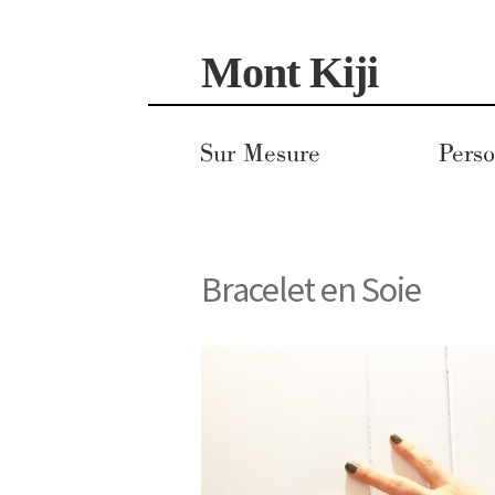
Aller
Aller
Mont Kiji
à
au
la
contenu
navigation
Sur Mesure
Perso
Bracelet en Soie