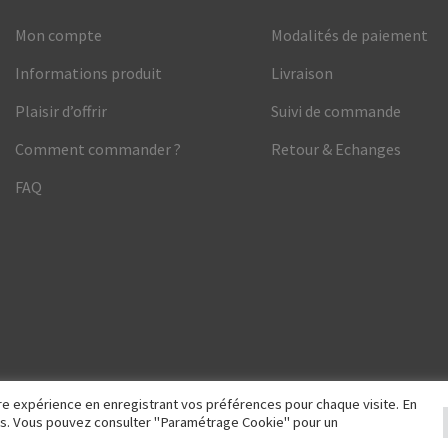
Mon compte
Modalités de paiement
Informations produit
Livraison
Plaisir d’offrir
Suivi de commande
Comment commander ?
Retour & Echanges
FAQ
eure expérience en enregistrant vos préférences pour chaque visite. En
kies. Vous pouvez consulter "Paramétrage Cookie" pour un
oCommerce
.