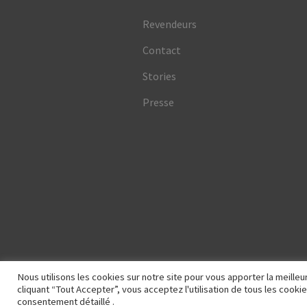
Revendeurs
Contact
Stories
Presse
Nous utilisons les cookies sur notre site pour vous apporter la meill
© Mont Kiji 2026
cliquant “Tout Accepter”, vous acceptez l'utilisation de tous les coo
Conditions Générales
Built with Wo
consentement détaillé .