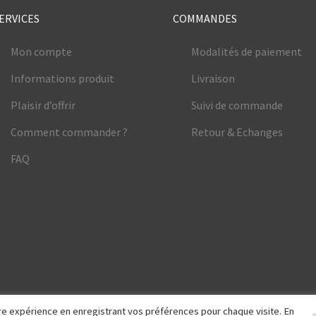
ERVICES
COMMANDES
Mon compte
Modalités de paiement
Informations produit
Livraison
Plaisir d’offrir
Suivi de commande
Comment commander ?
Retour & Echanges
FAQ
eure expérience en enregistrant vos préférences pour chaque visite. En