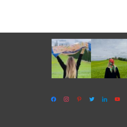
facebook
instagram
pinterest
twitter
linkedin
youtub