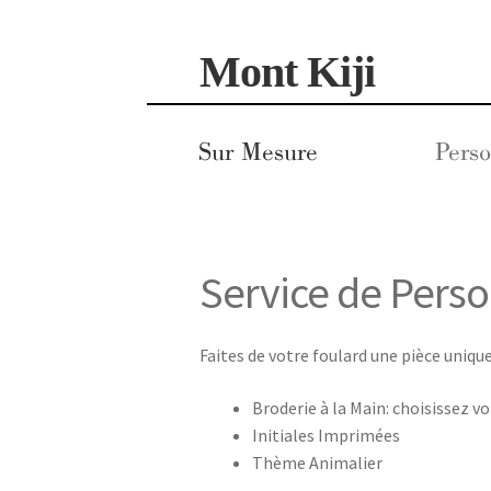
Aller
Aller
Mont Kiji
à
au
la
contenu
navigation
Sur Mesure
Perso
Service de Perso
Faites de votre foulard une pièce uniqu
Broderie à la Main: choisissez v
Initiales Imprimées
Thème Animalier