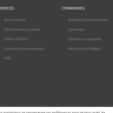
ERVICES
COMMANDES
Mon compte
Modalités de paiement
Informations produit
Livraison
Plaisir d’offrir
Suivi de commande
Comment commander ?
Retour & Echanges
FAQ
eure expérience en enregistrant vos préférences pour chaque visite. En