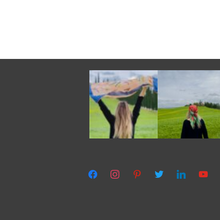
facebook
instagram
pinterest
twitter
linkedin
youtub