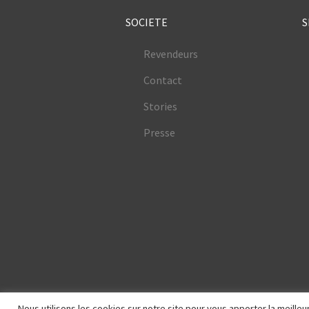
SOCIETE
S
Revendeurs
Contact
Stories
Presse
Nous utilisons les cookies sur notre site pour vous apporter la meill