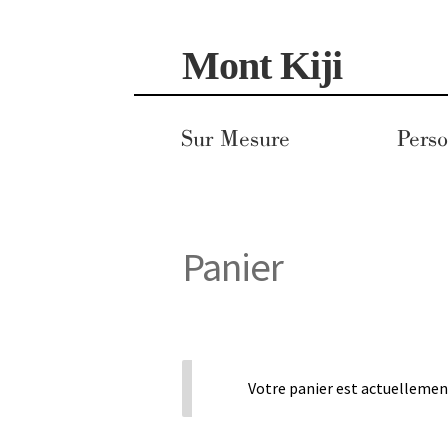
Aller
Aller
Mont Kiji
à
au
la
contenu
navigation
Sur Mesure
Perso
Panier
Votre panier est actuellement