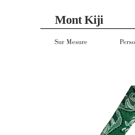
Aller
Aller
Mont Kiji
à
au
la
contenu
navigation
Sur Mesure
Perso