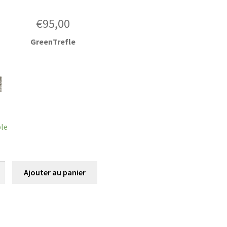
€
95,00
GreenTrefle
r
ble
é
Ajouter au panier