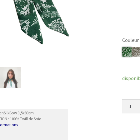
Couleur
Efface
disponi
quantit
de
MonSilkBow 3,5x80cm
Auvers
ON : 100% Twill de Soie
nformations