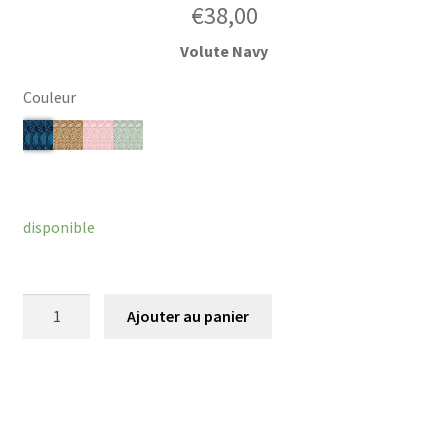
€
38,00
Volute Navy
Couleur
Effacer
disponible
quantité
Ajouter au panier
de
Chouchou
Bliss