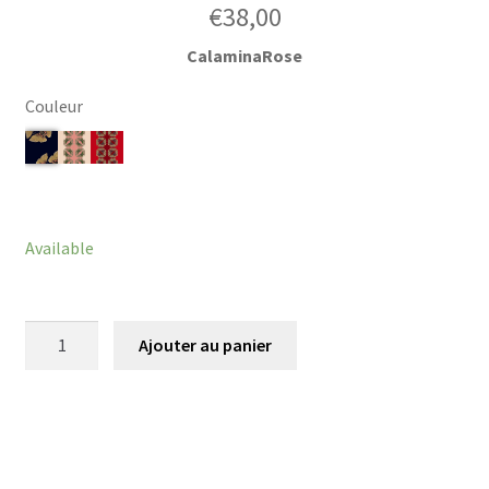
€
38,00
CalaminaRose
Couleur
Effacer
Available
quantité
Ajouter au panier
de
Chouchou
Becot