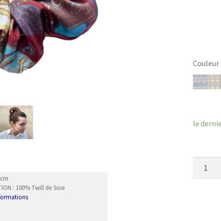
Couleur
Efface
le derni
quantit
de
10cm
Chouch
ON : 100% Twill de Soie
nformations
Chrysali