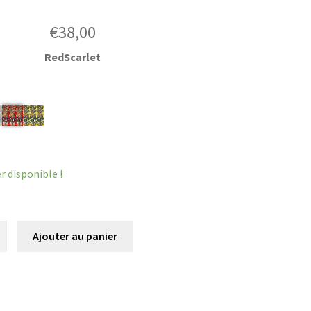
€
38,00
RedScarlet
r
er disponible !
é
Ajouter au panier
ou
s