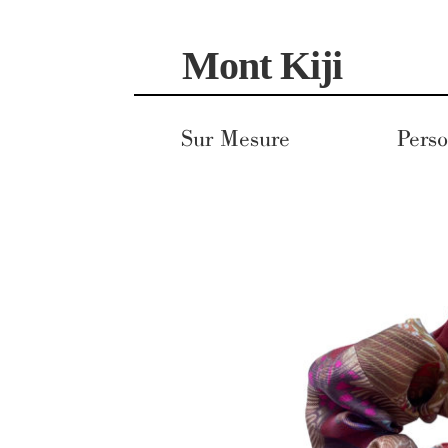
Aller
Aller
Mont Kiji
à
au
la
contenu
navigation
Sur Mesure
Perso