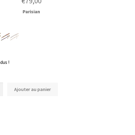
€
79,00
Parisian
r
dus !
é
Ajouter au panier
n
o