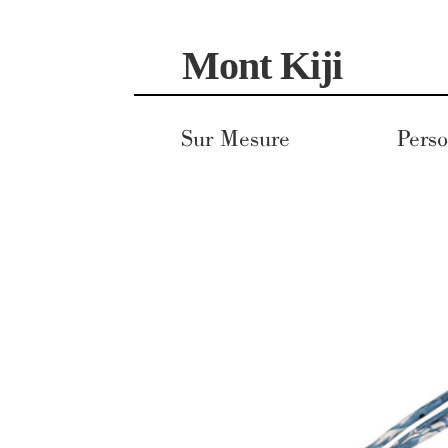
Aller
Aller
Mont Kiji
à
au
la
contenu
navigation
Sur Mesure
Perso