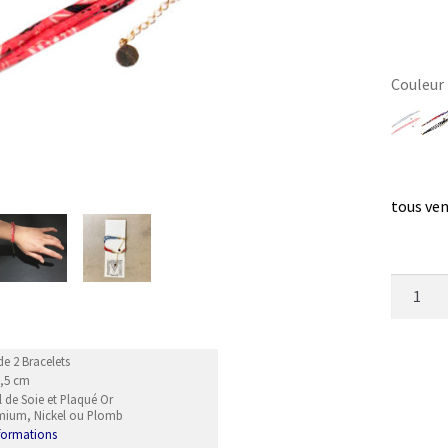
Couleur
Efface
tous ven
quantit
de
Selectio
Duettin
de 2 Bracelets
4,5 cm
 de Soie et Plaqué Or
mium, Nickel ou Plomb
nformations