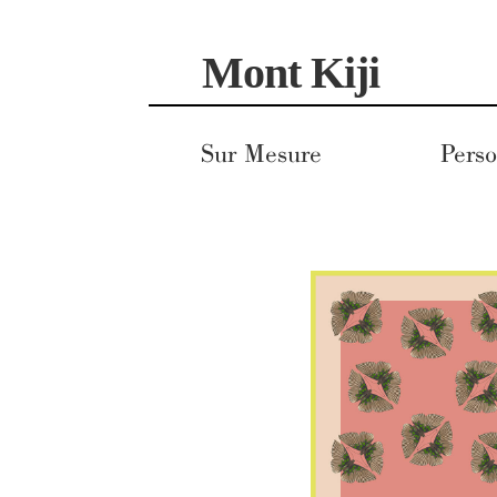
Aller
Aller
Mont Kiji
à
au
la
contenu
navigation
Sur Mesure
Perso