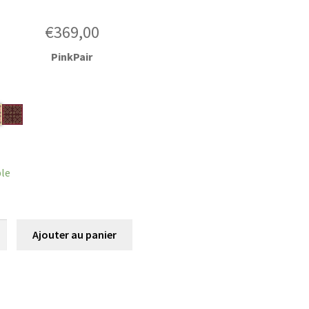
€
369,00
PinkPair
r
ble
é
Ajouter au panier