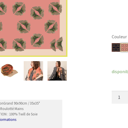
Couleur
Efface
disponi
quantit
de
MonGrand 90x90cm / 35x35"
Fusion
: Roulotté Mains
ON : 100% Twill de Soie
nformations