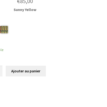
€
85,00
Sunny Yellow
r
ble
é
Ajouter au panier