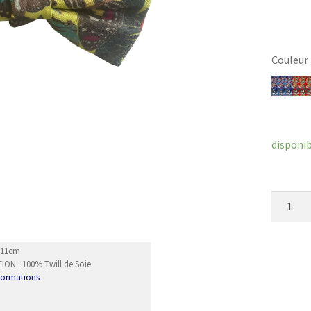
Couleur
Efface
disponi
quantit
de
Noeud
Papillon
6x11cm
ON : 100% Twill de Soie
Sanagi
nformations