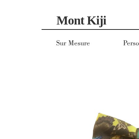
Aller
Aller
Mont Kiji
à
au
la
contenu
navigation
Sur Mesure
Perso