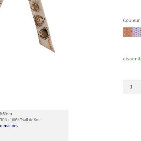
Couleur
Efface
disponi
quantit
de
Poignet
IkoIko
2.5x50cm
ON : 100% Twill de Soie
nformations