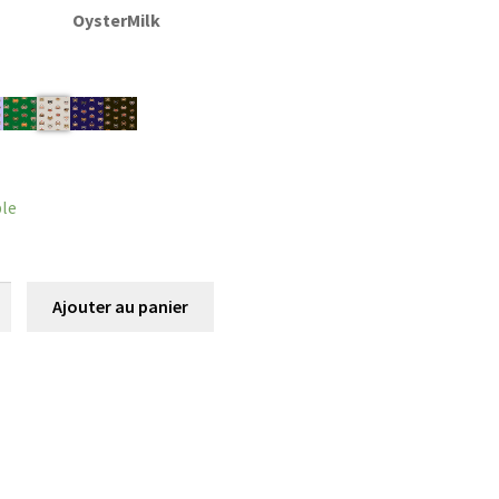
OysterMilk
r
ble
é
Ajouter au panier