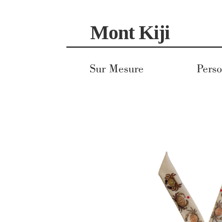
Aller
Aller
Mont Kiji
à
au
la
contenu
navigation
Sur Mesure
Perso