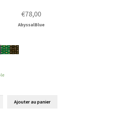
€
78,00
AbyssalBlue
r
ble
é
Ajouter au panier
a