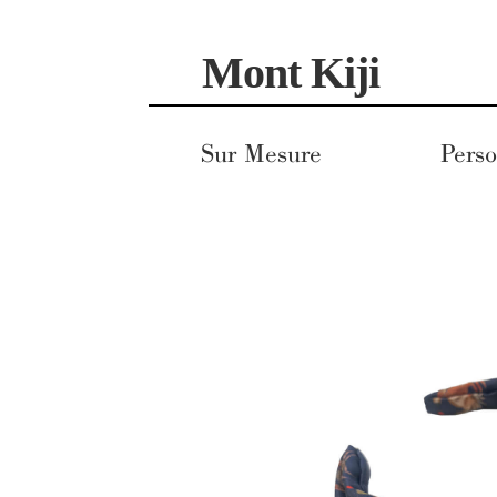
Aller
Aller
Mont Kiji
à
au
la
contenu
navigation
Sur Mesure
Perso