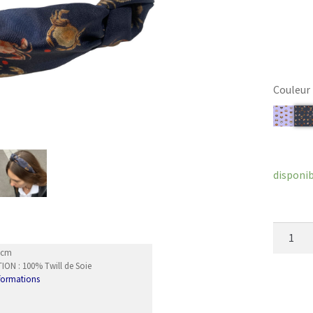
Couleur
Efface
disponi
quantit
de
15cm
Serre-
ON : 100% Twill de Soie
nformations
tête
Lagoon