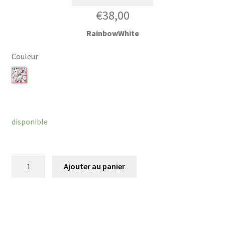
€
38,00
RainbowWhite
Couleur
Effacer
disponible
quantité
Ajouter au panier
de
Chouchou
Wakka