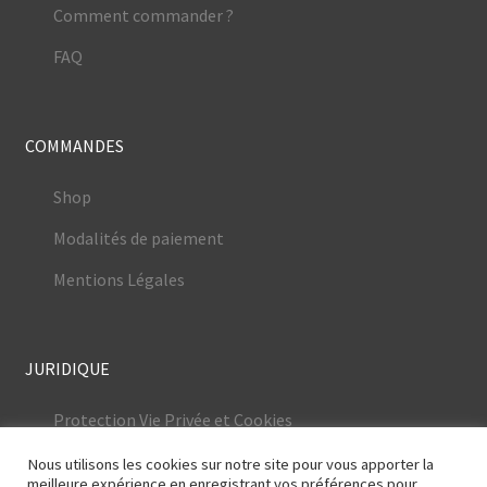
Comment commander ?
FAQ
COMMANDES
Shop
Modalités de paiement
Mentions Légales
JURIDIQUE
Protection Vie Privée et Cookies
Conditions Générales
Nous utilisons les cookies sur notre site pour vous apporter la
meilleure expérience en enregistrant vos préférences pour