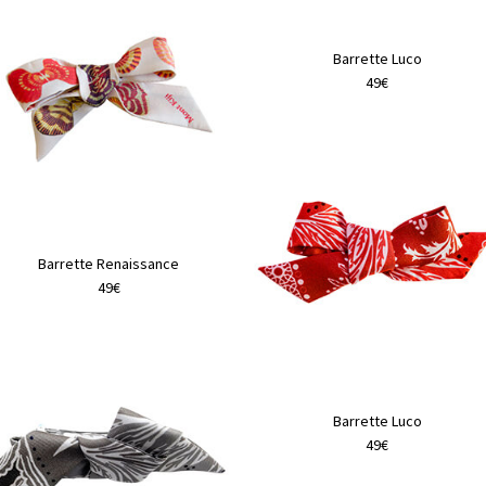
Barrette Luco
49€
Barrette Renaissance
49€
Ce
produit
a
plusieurs
Barrette Luco
variations.
49€
Les
options