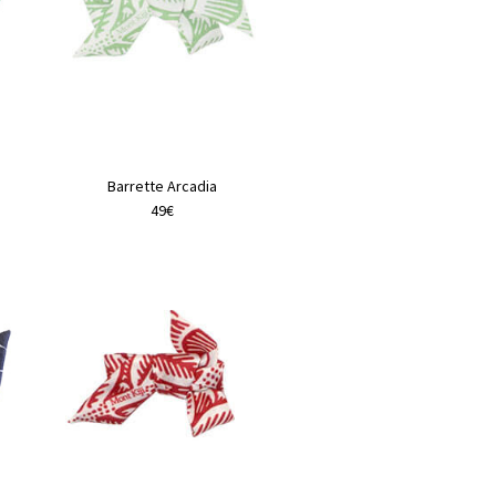
Barrette Arcadia
49€