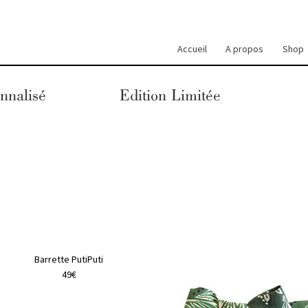
Accueil
A propos
Shop
nnalisé
Edition Limitée
a
plusieurs
Barrette PutiPuti
variations.
49€
Les
options