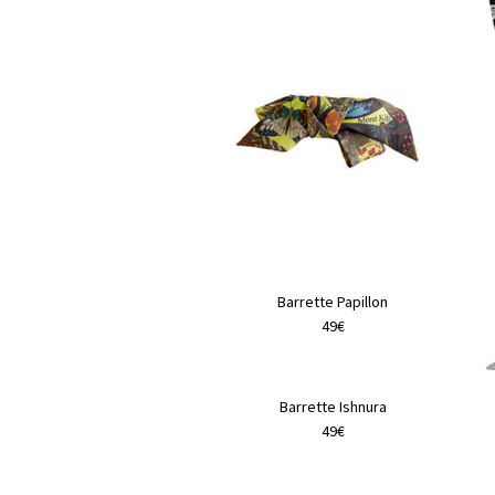
Barrette Papillon
49€
Ce
produit
Barrette Ishnura
a
49€
plusieurs
variations.