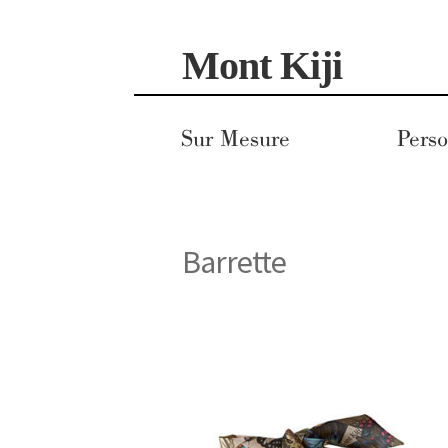
Aller
Aller
Mont Kiji
à
au
la
contenu
navigation
Sur Mesure
Perso
Barrette