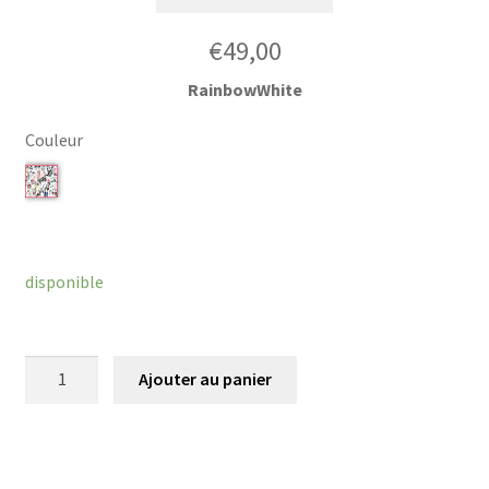
€
49,00
RainbowWhite
Couleur
Effacer
disponible
quantité
Ajouter au panier
de
Barrette
Musubi